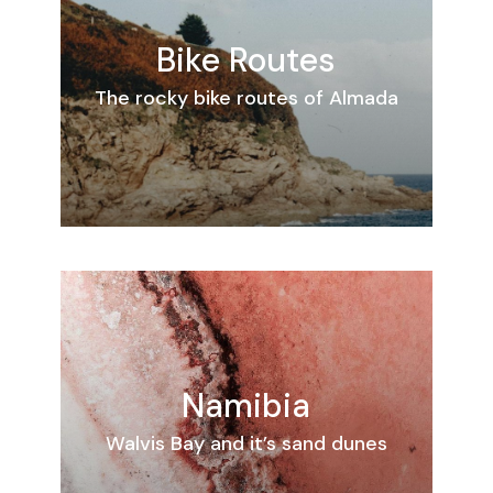
Bike Routes
The rocky bike routes of Almada
Namibia
Walvis Bay and it’s sand dunes