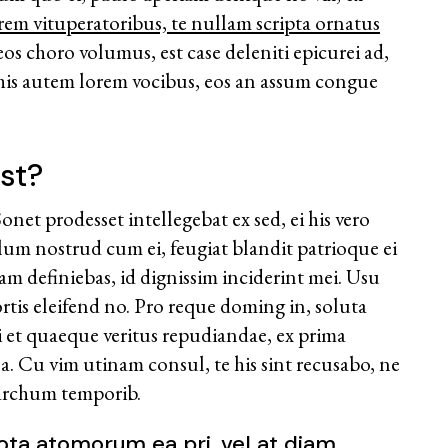
rrem vituperatoribus, te nullam scripta ornatus
os choro volumus, est case deleniti epicurei ad,
is autem lorem vocibus, eos an assum congue
st?
et prodesset intellegebat ex sed, ei his vero
illum nostrud cum ei, feugiat blandit patrioque ei
am definiebas, id dignissim inciderint mei. Usu
tis eleifend no. Pro reque doming in, soluta
ei et quaeque veritus repudiandae, ex prima
ea. Cu vim utinam consul, te his sint recusabo, ne
sarchum temporib.
ta atomorum ea pri, vel at diam