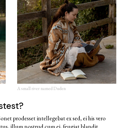
A small river named Duden
stest?
et prodesset intellegebat ex sed, ei his vero
atus, illum nostrud cum ei, feugiat blandit