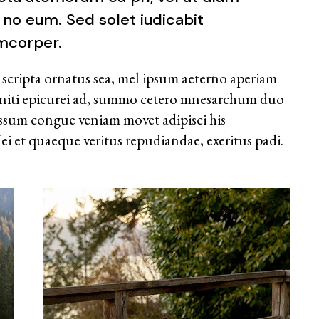
 no eum. Sed solet iudicabit
amcorper.
 scripta ornatus sea, mel ipsum aeterno aperiam
leniti epicurei ad, summo cetero mnesarchum duo
assum congue veniam movet adipisci his
i et quaeque veritus repudiandae, exeritus padi.