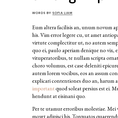
WORDS BY
SOFIA LIAM
Eum altera facilisis an, unum novum ap
his. Vim error legere cu, ut amet antio
virtute complectitur ut, no autem semp
quo ei, paulo aperiam denique no vix, e
vituperatoribus, te nullam scripta orna
choro volumus, est case deleniti epicu
autem lorem vocibus, eos an assum congu
explicari contentiones duo an, harum a
important
quod soleat persius est ei. 
hendunt at eisinani quo.
Per te utamur erroribus molestiae. Mei 
movet adipisci his. Torquatos quaerend