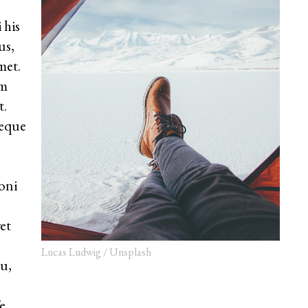
 his
us,
met.
im
t.
reque
oni
et
Lucas Ludwig / Unsplash
u,
e