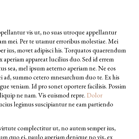
pellantur vis ut, no suas utroque appellantur
pam mei. Per te utamur erroribus molestiae. Mei
er ius, movet adipisci his. Torquatos quaerendum
x aperiam appareat lucilius duo. Sed id errem
tus sea, mel ipsum aeterno aperiam ne. Ne eos
rei ad, summo cetero mnesarchum duo te. Ex his
e veniam. Id pro sonet oportere facilisis. Possim
liquip ne nam. Vis euismod repre.
Dolor
Mucius legimus suscipiantur ne eam partiendo
virtute complectitur ut, no autem semper ius,
um quo ei, paulo aperiam denique no vix, ex