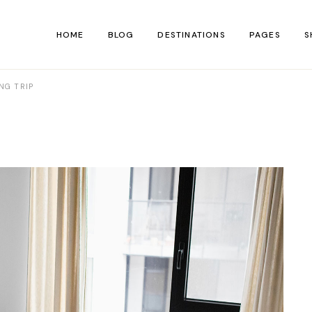
HOME
BLOG
DESTINATIONS
PAGES
S
NG TRIP
Main Home
About Us
Shop 
Hiking Blog
About Me
Shop Si
Personal Blog
Contact Us
Shop Lay
Left Menu Home
Our Team
Shop P
Travel Blog
FAQ Page
Blog Divided
Coming So
Adventure Blog
404 Error P
Lifestyle Blog
Travelogue