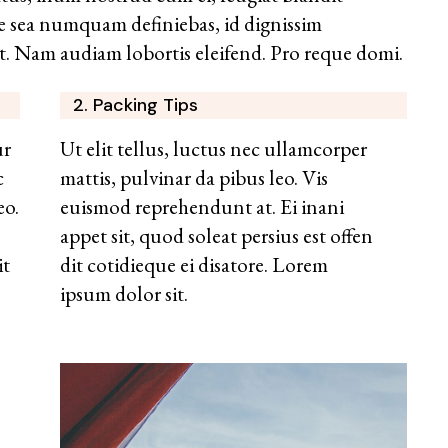
 Te sea numquam definiebas, id dignissim
ut. Nam audiam lobortis eleifend. Pro reque domi.
2. Packing Tips
ur
Ut elit tellus, luctus nec ullamcorper
c
mattis, pulvinar da pibus leo. Vis
eo.
euismod reprehendunt at. Ei inani
appet sit, quod soleat persius est offen
it
dit cotidieque ei disatore. Lorem
ipsum dolor sit.