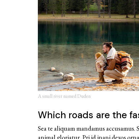
A small river named Duden
Which roads are the fa
Sea te aliquam mandamus accusamus. Son
animal gloriatur. Pri id inani dexos orn