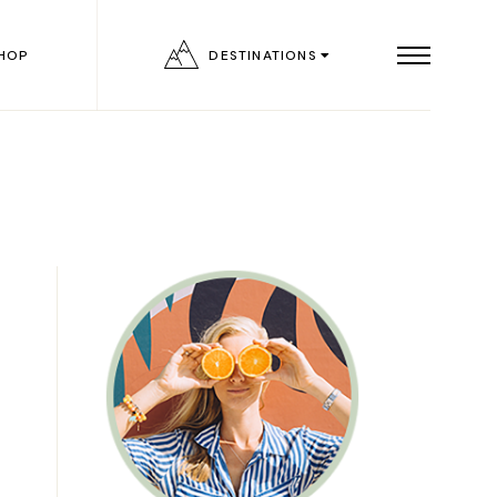
HOP
DESTINATIONS
List
ngle
outs
ages
on
age