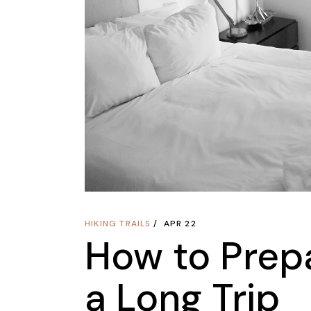
HIKING TRAILS
APR 22
How to Prepa
a Long Trip