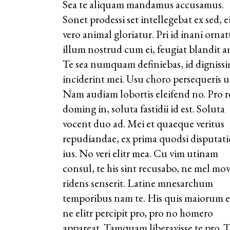
Sea te aliquam mandamus accusamus.
Sonet prodessi set intellegebat ex sed, ei
vero animal gloriatur. Pri id inani ornat
illum nostrud cum ei, feugiat blandit a
Te sea numquam definiebas, id digniss
inciderint mei. Usu choro persequeris u
Nam audiam lobortis eleifend no. Pro 
doming in, soluta fastidii id est. Soluta
vocent duo ad. Mei et quaeque veritus
repudiandae, ex prima quodsi disputati
ius. No veri elitr mea. Cu vim utinam
consul, te his sint recusabo, ne mel mov
ridens senserit. Latine mnesarchum
temporibus nam te. His quis maiorum e
ne elitr percipit pro, pro no homero
appareat. Tamquam liberavisse te pro. T