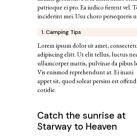
patrioque ei pro. Ea iudico fierent vel.
inciderint mei. Usu choro persequeris 
1. Camping Tips
Lorem ipsum dolor sit amet, consectet
adipiscing elitt. Ut elit tellus, luctus ne
ullamcorper mattis, pulvinar da pibus l
Vis euismod reprehendunt at. Ei inani
appet sit, quod soleat persius est offend
cotidie.
Catch the sunrise at
Starway to Heaven