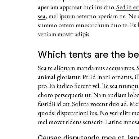
aperiam appareat lucilius duo.
Sed id e
sea
, mel ipsum aeterno aperiam ne. Ne e
summo cetero mnesarchum duo te. Ex h
veniam movet adipis.
Which tents are the be
Sea te aliquam mandamus accusamus. Son
animal gloriatur. Pri id inani ornatus, 
pro. Ea iudico fierent vel. Te sea numqu
choro persequeris ut. Nam audiam lobor
fastidii id est. Soluta vocent duo ad. M
quodsi disputationi ius. No veri elitr m
mel movet ridens senserit. Latine mne
Causae disputando mea et. Igno