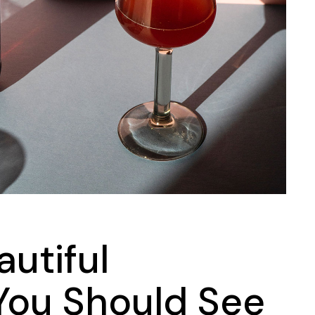
Landing
utiful
You Should See