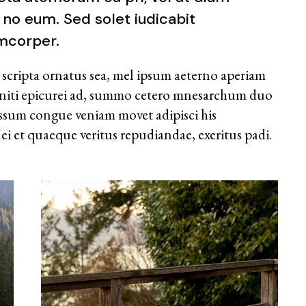
 no eum. Sed solet iudicabit
amcorper.
 scripta ornatus sea, mel ipsum aeterno aperiam
leniti epicurei ad, summo cetero mnesarchum duo
assum congue veniam movet adipisci his
i et quaeque veritus repudiandae, exeritus padi.