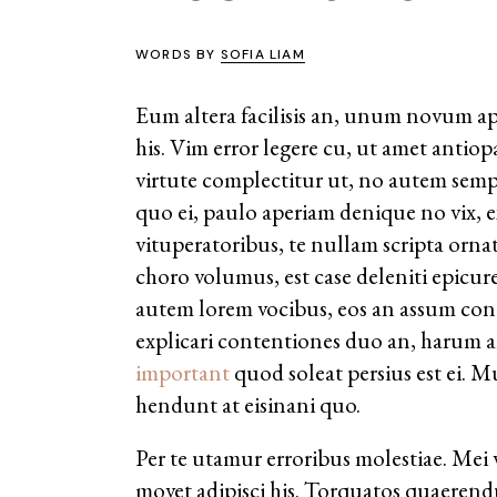
WORDS BY
SOFIA LIAM
Eum altera facilisis an, unum novum ap
his. Vim error legere cu, ut amet antio
virtute complectitur ut, no autem semp
quo ei, paulo aperiam denique no vix, e
vituperatoribus, te nullam scripta orna
choro volumus, est case deleniti epicu
autem lorem vocibus, eos an assum congu
explicari contentiones duo an, harum a
important
quod soleat persius est ei. 
hendunt at eisinani quo.
Per te utamur erroribus molestiae. Mei 
movet adipisci his. Torquatos quaerend