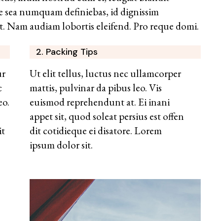
 Te sea numquam definiebas, id dignissim
ut. Nam audiam lobortis eleifend. Pro reque domi.
2. Packing Tips
ur
Ut elit tellus, luctus nec ullamcorper
c
mattis, pulvinar da pibus leo. Vis
eo.
euismod reprehendunt at. Ei inani
appet sit, quod soleat persius est offen
it
dit cotidieque ei disatore. Lorem
ipsum dolor sit.