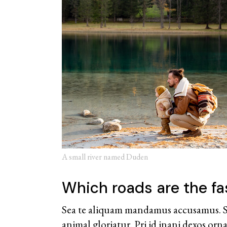
A small river named Duden
Which roads are the fa
Sea te aliquam mandamus accusamus. Son
animal gloriatur. Pri id inani dexos orn