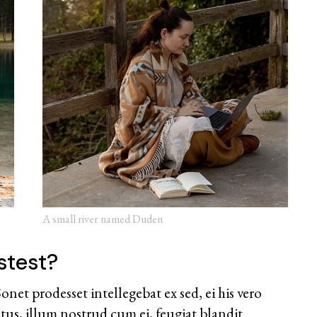
A small river named Duden
stest?
et prodesset intellegebat ex sed, ei his vero
atus, illum nostrud cum ei, feugiat blandit