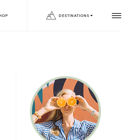
HOP
DESTINATIONS
List
ngle
outs
ages
on
age