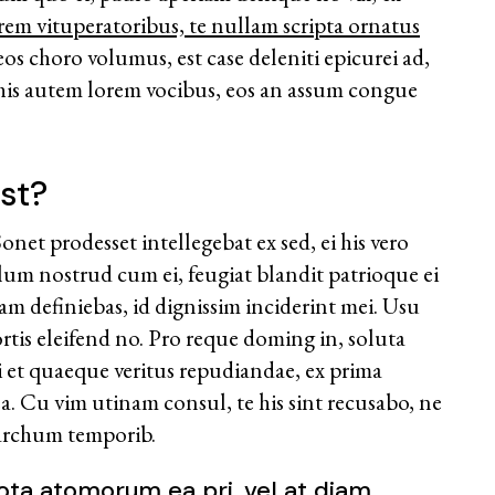
rrem vituperatoribus, te nullam scripta ornatus
os choro volumus, est case deleniti epicurei ad,
is autem lorem vocibus, eos an assum congue
st?
et prodesset intellegebat ex sed, ei his vero
illum nostrud cum ei, feugiat blandit patrioque ei
am definiebas, id dignissim inciderint mei. Usu
tis eleifend no. Pro reque doming in, soluta
ei et quaeque veritus repudiandae, ex prima
ea. Cu vim utinam consul, te his sint recusabo, ne
sarchum temporib.
ta atomorum ea pri, vel at diam