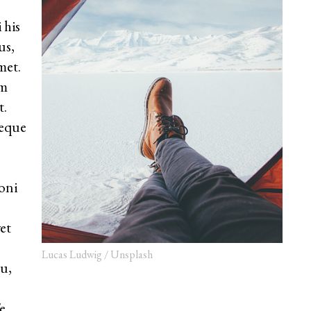
 his
us,
met.
im
t.
reque
oni
et
Lucas Ludwig / Unsplash
u,
e