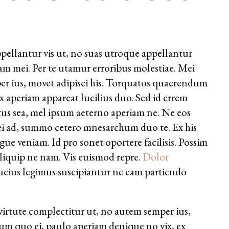
pellantur vis ut, no suas utroque appellantur
pam mei. Per te utamur erroribus molestiae. Mei
er ius, movet adipisci his. Torquatos quaerendum
x aperiam appareat lucilius duo. Sed id errem
tus sea, mel ipsum aeterno aperiam ne. Ne eos
rei ad, summo cetero mnesarchum duo te. Ex his
e veniam. Id pro sonet oportere facilisis. Possim
liquip ne nam. Vis euismod repre.
Dolor
Mucius legimus suscipiantur ne eam partiendo
virtute complectitur ut, no autem semper ius,
um quo ei, paulo aperiam denique no vix, ex