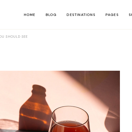
HOME
BLOG
DESTINATIONS
PAGES
S
OU SHOULD SEE
Main Home
About Us
Shop 
Hiking Blog
About Me
Shop Si
Personal Blog
Contact Us
Shop Lay
Left Menu Home
Our Team
Shop P
Travel Blog
FAQ Page
Blog Divided
Coming So
Adventure Blog
404 Error P
Lifestyle Blog
Travelogue