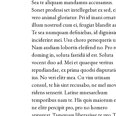
Sea te aliquam mandamus accusamus.
Sonet prodessi set intellegebat ex sed, ei
vero animal gloriatur. Pri id inani ornat
illum nostrud cum ei, feugiat blandit a
Te sea numquam definiebas, id digniss
inciderint mei. Usu choro persequeris u
Nam audiam lobortis eleifend no. Pro 
doming in, soluta fastidii id est. Soluta
vocent duo ad. Mei et quaeque veritus
repudiandae, ex prima quodsi disputati
ius. No veri elitr mea. Cu vim utinam
consul, te his sint recusabo, ne mel mov
ridens senserit. Latine mnesarchum
temporibus nam te. His quis maiorum e
ne elitr percipit pro, pro no homero
appareat. Tamquam liberavisse te pro. T