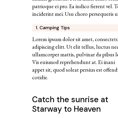
patrioque ei pro. Ea iudico fierent vel.
inciderint mei. Usu choro persequeris 
1. Camping Tips
Lorem ipsum dolor sit amet, consectet
adipiscing elitt. Ut elit tellus, luctus ne
ullamcorper mattis, pulvinar da pibus l
Vis euismod reprehendunt at. Ei inani
appet sit, quod soleat persius est offend
cotidie.
Catch the sunrise at
Starway to Heaven