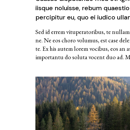
iisque noluisse, rebum quaestio
percipitur eu, quo ei iudico ull
Sed id errem vituperatoribus, te nullam
ne. Ne eos choro volumus, est case de
te. Ex his autem lorem vocibus, eos an 
importantu do soluta vocent duo ad. Me