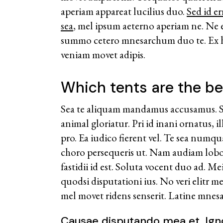
aperiam appareat lucilius duo.
Sed id e
sea
, mel ipsum aeterno aperiam ne. Ne e
summo cetero mnesarchum duo te. Ex h
veniam movet adipis.
Which tents are the be
Sea te aliquam mandamus accusamus. Son
animal gloriatur. Pri id inani ornatus, 
pro. Ea iudico fierent vel. Te sea numqu
choro persequeris ut. Nam audiam lobor
fastidii id est. Soluta vocent duo ad. M
quodsi disputationi ius. No veri elitr m
mel movet ridens senserit. Latine mne
Causae disputando mea et. Igno