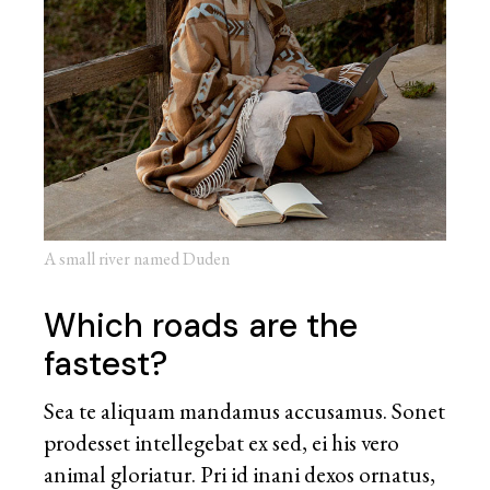
A small river named Duden
Which roads are the
fastest?
Sea te aliquam mandamus accusamus. Sonet
prodesset intellegebat ex sed, ei his vero
animal gloriatur. Pri id inani dexos ornatus,