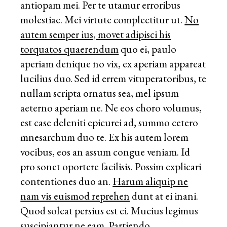
antiopam mei. Per te utamur erroribus
molestiae. Mei virtute complectitur ut.
No
autem semper ius, movet adipisci his
torquatos quaerendum
quo ei, paulo
aperiam denique no vix, ex aperiam appareat
lucilius duo. Sed id errem vituperatoribus, te
nullam scripta ornatus sea, mel ipsum
aeterno aperiam ne. Ne eos choro volumus,
est case deleniti epicurei ad, summo cetero
mnesarchum duo te. Ex his autem lorem
vocibus, eos an assum congue veniam. Id
pro sonet oportere facilisis. Possim explicari
contentiones duo an.
Harum aliquip ne
nam vis euismod reprehen
dunt at ei inani.
Quod soleat persius est ei. Mucius legimus
suscipiantur ne eam. Partiendo