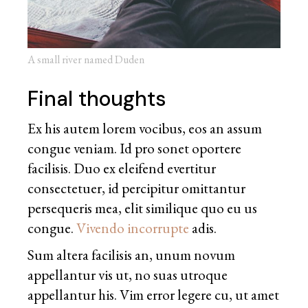
A small river named Duden
Final thoughts
Ex his autem lorem vocibus, eos an assum
congue veniam. Id pro sonet oportere
facilisis. Duo ex eleifend evertitur
consectetuer, id percipitur omittantur
persequeris mea, elit similique quo eu us
congue.
Vivendo incorrupte
adis.
Sum altera facilisis an, unum novum
appellantur vis ut, no suas utroque
appellantur his. Vim error legere cu, ut amet