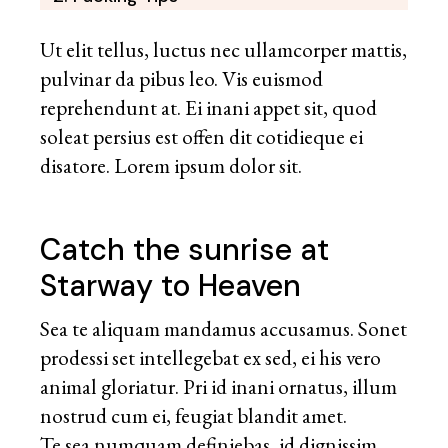
Ut elit tellus, luctus nec ullamcorper mattis,
pulvinar da pibus leo. Vis euismod
reprehendunt at. Ei inani appet sit, quod
soleat persius est offen dit cotidieque ei
disatore. Lorem ipsum dolor sit.
Catch the sunrise at
Starway to Heaven
Sea te aliquam mandamus accusamus. Sonet
prodessi set intellegebat ex sed, ei his vero
animal gloriatur. Pri id inani ornatus, illum
nostrud cum ei, feugiat blandit amet.
Te sea numquam definiebas, id dignissim