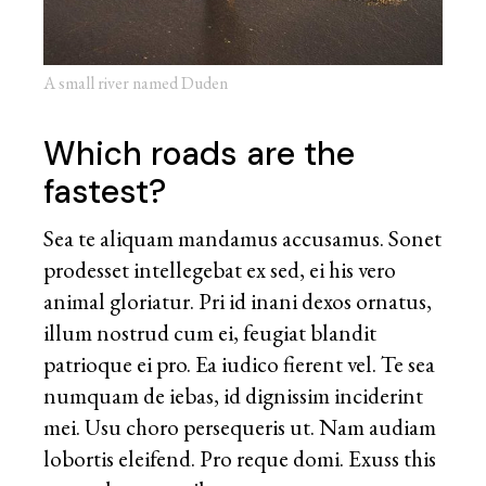
A small river named Duden
Which roads are the
fastest?
Sea te aliquam mandamus accusamus. Sonet
prodesset intellegebat ex sed, ei his vero
animal gloriatur. Pri id inani dexos ornatus,
illum nostrud cum ei, feugiat blandit
patrioque ei pro. Ea iudico fierent vel. Te sea
numquam de iebas, id dignissim inciderint
mei. Usu choro persequeris ut. Nam audiam
lobortis eleifend. Pro reque domi. Exuss this