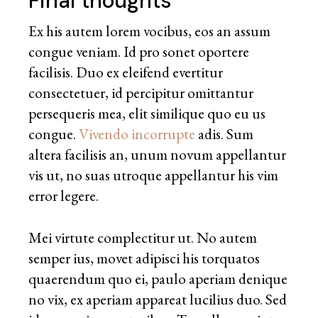
Final thoughts
Ex his autem lorem vocibus, eos an assum
congue veniam. Id pro sonet oportere
facilisis. Duo ex eleifend evertitur
consectetuer, id percipitur omittantur
persequeris mea, elit similique quo eu us
congue.
Vivendo incorrupte
adis. Sum
altera facilisis an, unum novum appellantur
vis ut, no suas utroque appellantur his vim
error legere.
Mei virtute complectitur ut. No autem
semper ius, movet adipisci his torquatos
quaerendum quo ei, paulo aperiam denique
no vix, ex aperiam appareat lucilius duo. Sed