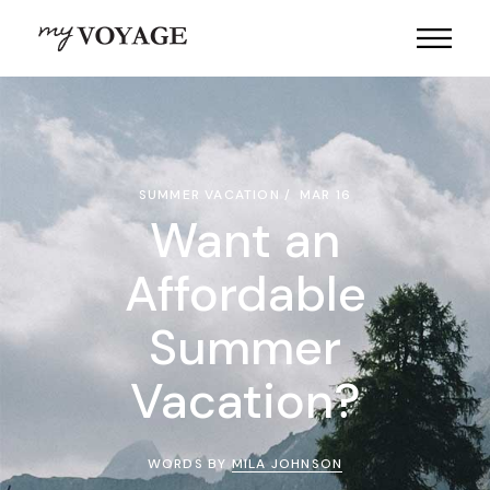
SUMMER VACATION
MAR 16
Want an
Affordable
Summer
Vacation?
WORDS BY
MILA JOHNSON