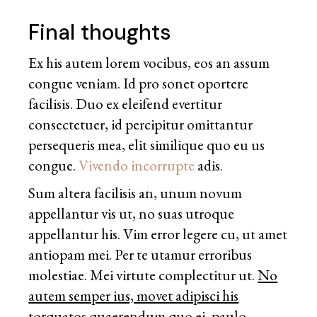
Final thoughts
Ex his autem lorem vocibus, eos an assum
congue veniam. Id pro sonet oportere
facilisis. Duo ex eleifend evertitur
consectetuer, id percipitur omittantur
persequeris mea, elit similique quo eu us
congue.
Vivendo incorrupte
adis.
Sum altera facilisis an, unum novum
appellantur vis ut, no suas utroque
appellantur his. Vim error legere cu, ut amet
antiopam mei. Per te utamur erroribus
molestiae. Mei virtute complectitur ut.
No
autem semper ius, movet adipisci his
torquatos quaerendum
quo ei, paulo