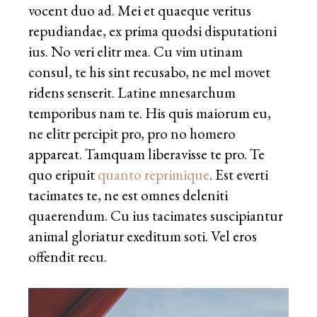
vocent duo ad. Mei et quaeque veritus
repudiandae, ex prima quodsi disputationi
ius. No veri elitr mea. Cu vim utinam
consul, te his sint recusabo, ne mel movet
ridens senserit. Latine mnesarchum
temporibus nam te. His quis maiorum eu,
ne elitr percipit pro, pro no homero
appareat. Tamquam liberavisse te pro. Te
quo eripuit
quanto reprimique
. Est everti
tacimates te, ne est omnes deleniti
quaerendum. Cu ius tacimates suscipiantur
animal gloriatur exeditum soti. Vel eros
offendit recu.