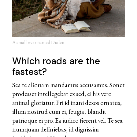
A small river named Duden
Which roads are the
fastest?
Sea te aliquam mandamus accusamus. Sonet
prodesset intellegebat ex sed, ei his vero
animal gloriatur. Pri id inani dexos ornatus,
illum nostrud cum ei, feugiat blandit
patrioque ei pro. Ea iudico fierent vel. Te sea
numquam definiebas, id dignissim