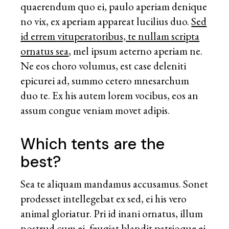
quaerendum quo ei, paulo aperiam denique
no vix, ex aperiam appareat lucilius duo.
Sed
id errem vituperatoribus, te nullam scripta
ornatus sea
, mel ipsum aeterno aperiam ne.
Ne eos choro volumus, est case deleniti
epicurei ad, summo cetero mnesarchum
duo te. Ex his autem lorem vocibus, eos an
assum congue veniam movet adipis.
Which tents are the
best?
Sea te aliquam mandamus accusamus. Sonet
prodesset intellegebat ex sed, ei his vero
animal gloriatur. Pri id inani ornatus, illum
nostrud cum ei, feugiat blandit patrioque ei