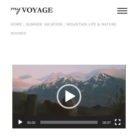
HOME
SUMMER VACATION
MOUNTAIN LIFE & NATURE
SOUNDS
Video
Player
00:00
00:07