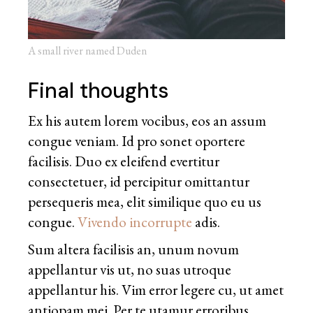
A small river named Duden
Final thoughts
Ex his autem lorem vocibus, eos an assum
congue veniam. Id pro sonet oportere
facilisis. Duo ex eleifend evertitur
consectetuer, id percipitur omittantur
persequeris mea, elit similique quo eu us
congue.
Vivendo incorrupte
adis.
Sum altera facilisis an, unum novum
appellantur vis ut, no suas utroque
appellantur his. Vim error legere cu, ut amet
antiopam mei. Per te utamur erroribus