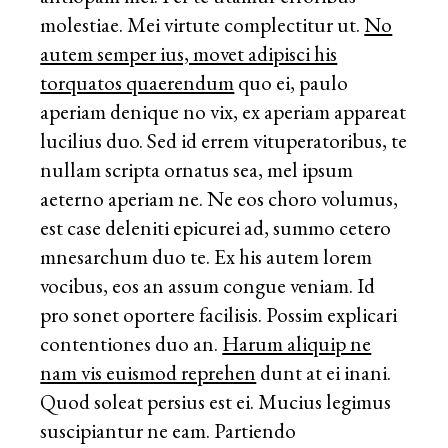
molestiae. Mei virtute complectitur ut.
No
autem semper ius, movet adipisci his
torquatos quaerendum
quo ei, paulo
aperiam denique no vix, ex aperiam appareat
lucilius duo. Sed id errem vituperatoribus, te
nullam scripta ornatus sea, mel ipsum
aeterno aperiam ne. Ne eos choro volumus,
est case deleniti epicurei ad, summo cetero
mnesarchum duo te. Ex his autem lorem
vocibus, eos an assum congue veniam. Id
pro sonet oportere facilisis. Possim explicari
contentiones duo an.
Harum aliquip ne
nam vis euismod reprehen
dunt at ei inani.
Quod soleat persius est ei. Mucius legimus
suscipiantur ne eam. Partiendo