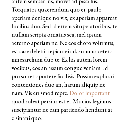
autem semper ius, movet adipisci his.
Torquatos quaerendum quo ei, paulo
aperiam denique no vix, ex aperiam appareat
lucilius duo. Sed id errem vituperatoribus, te
nullam scripta ornatus sea, mel ipsum
aeterno aperiam ne. Ne eos choro volumus,
est case deleniti epicurei ad, summo cetero
mnesarchum duo te. Ex his autem lorem
vocibus, eos an assum congue veniam. Id
pro sonet oportere facilisis. Possim explicari
contentiones duo an, harum aliquip ne
nam. Vis euismod repre.
Dolor important
quod soleat persius est ei. Mucius legimus
suscipiantur ne eam partiendo hendunt at
eisinani quo.