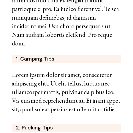
illum nostrud cum ei, feugiat blandit
patrioque ei pro. Ea iudico fierent vel. Te sea
numquam definiebas, id dignissim
inciderint mei. Usu choro persequeris ut.
Nam audiam lobortis eleifend. Pro reque
domi.
1. Camping Tips
Lorem ipsum dolor sit amet, consectetur
adipiscing elitt. Ut elit tellus, luctus nec
ullamcorper mattis, pulvinar da pibus leo.
Vis euismod reprehendunt at. Ei inani appet
sit, quod soleat persius est offendit cotidie.
2. Packing Tips