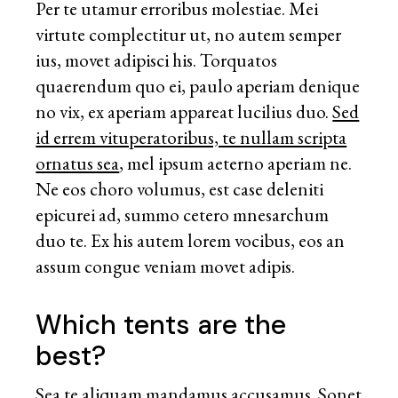
Per te utamur erroribus molestiae. Mei
virtute complectitur ut, no autem semper
ius, movet adipisci his. Torquatos
quaerendum quo ei, paulo aperiam denique
no vix, ex aperiam appareat lucilius duo.
Sed
id errem vituperatoribus, te nullam scripta
ornatus sea
, mel ipsum aeterno aperiam ne.
Ne eos choro volumus, est case deleniti
epicurei ad, summo cetero mnesarchum
duo te. Ex his autem lorem vocibus, eos an
assum congue veniam movet adipis.
Which tents are the
best?
Sea te aliquam mandamus accusamus. Sonet